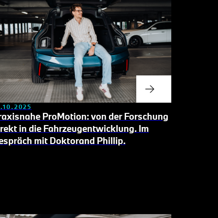
0.10.2025
raxisnahe ProMotion: von der Forschung
irekt in die Fahrzeugentwicklung.
Im
espräch mit Doktorand Phillip.