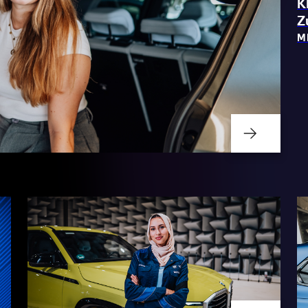
K
Z
M