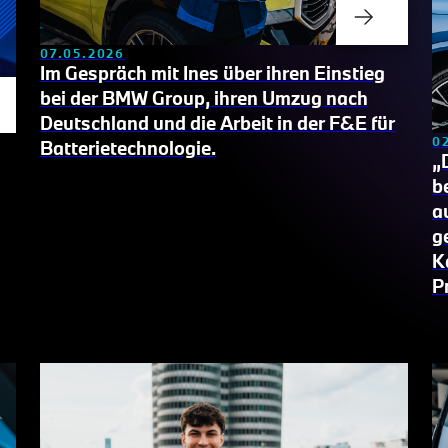
07.05.2026
Im Gespräch mit Ines über ihren Einstieg
bei der BMW Group,
ihren Umzug nach
Deutschland und die Arbeit in der F&E für
0
Batterietechnologie.
„
b
a
g
K
P