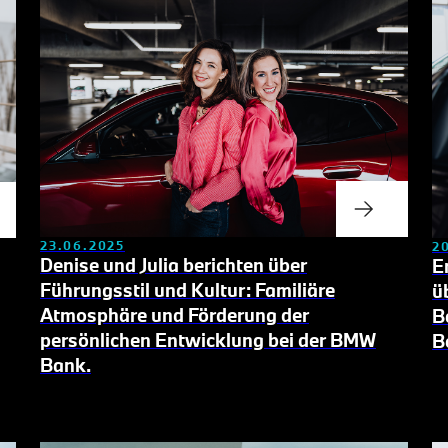
23.06.2025
2
Denise und Julia berichten über
E
Führungsstil und Kultur:
Familiäre
ü
Atmosphäre und Förderung der
B
persönlichen Entwicklung bei der BMW
B
Bank.