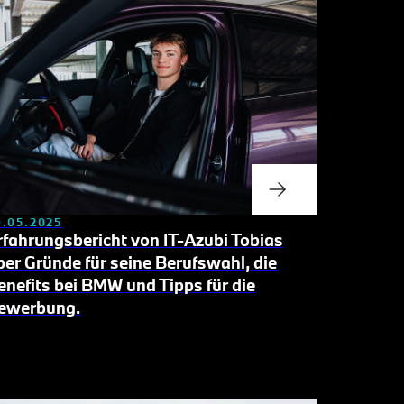
0.05.2025
rfahrungsbericht von IT-Azubi Tobias
ber
Gründe für seine Berufswahl, die
enefits bei BMW und Tipps für die
ewerbung.