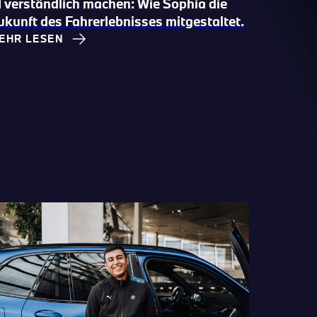
I verständlich machen:
Wie Sophia die
ukunft des Fahrerlebnisses mitgestaltet.
EHR LESEN