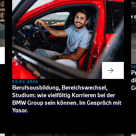
1
P
d
05.02.2026
Berufsausbildung, Bereichswechsel,
G
Studium: wie vielfältig Karrieren bei der
BMW Group sein können.
Im Gespräch mit
Yasar.