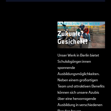
AUSBILDUNG IM WERK
BERLIN
Zukunft?
Gesichert!
Unser Werk in Berlin bietet
Schulabgänger:innen
spannende
Ausbildungsmöglichkeiten.
Neben einem großartigen
Team und attraktiven Benefits
können sich unsere Azubis
über eine hervorragende
Ausbildung in verschiedenen
Berufen freuen.