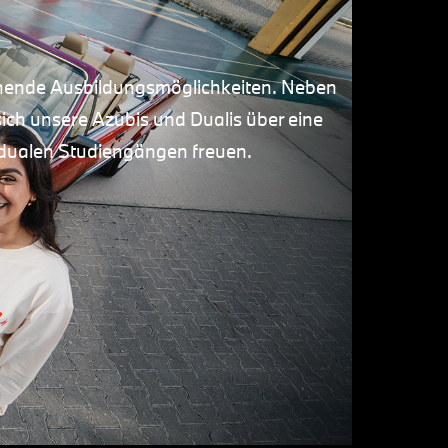
nende Ausbildungsmöglichkeiten. Neben
ich unsere Azubis und Dualis über eine
dualen Studiengängen freuen.