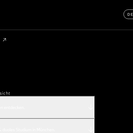
D
sicht
en entdecken.
& duales Studium in München.