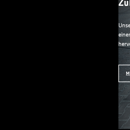
Zu
Unse
eine
herv
M