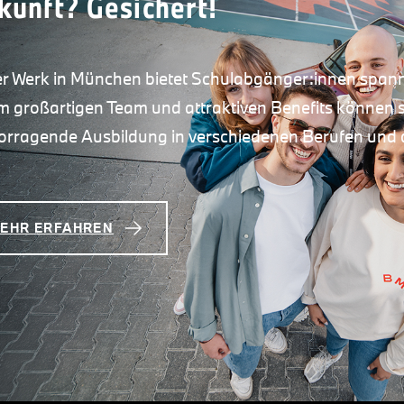
kunft? Gesichert!
r Werk in München bietet Schulabgänger:innen span
m großartigen Team und attraktiven Benefits können s
orragende Ausbildung in verschiedenen Berufen und 
EHR ERFAHREN