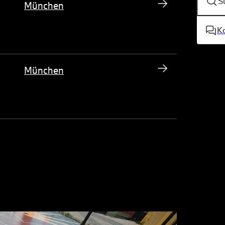
S
München
K
München