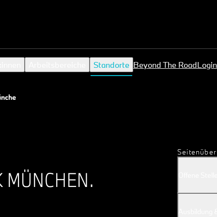
:innen
Arbeitsbereiche
Standorte
Beyond The Road
Login
nchen
Seitenüber
K MÜNCHEN.
Offene Stell
Ausbildung 