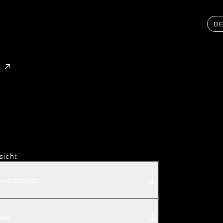
D
sicht
en entdecken.
cke.