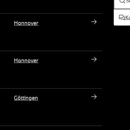
S
K
Hannover
Hannover
Göttingen