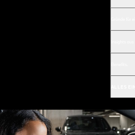
Gründe für ei
Insights au
Benefits.
ALLES E