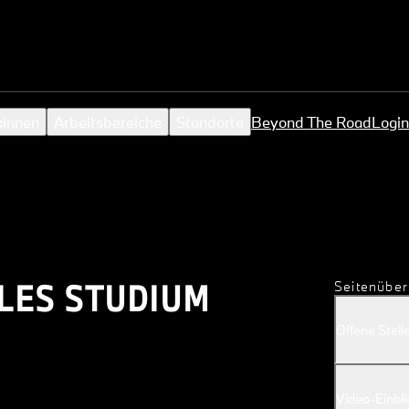
:innen
Arbeitsbereiche
Standorte
Beyond The Road
Login
LES STUDIUM
Seitenüber
Offene Stell
Video-Einbli