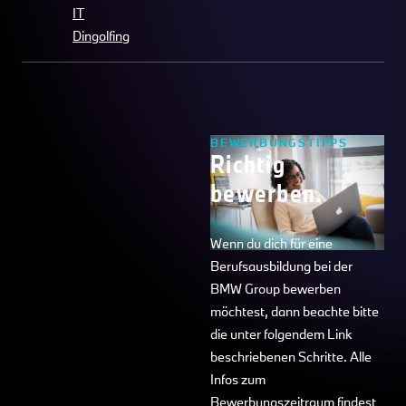
IT
Dingolfing
BEWERBUNGSTIPPS
Richtig
bewerben.
Wenn du dich für eine
Berufsausbildung bei der
BMW Group bewerben
möchtest, dann beachte bitte
die unter folgendem Link
beschriebenen Schritte. Alle
Infos zum
Bewerbungszeitraum findest