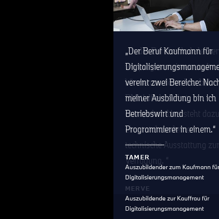
In der Berufsschule lerne
Der Beruf Kaufmann für
wir programmieren und
Digitalisierungsmanagem
können es dann hier bei
vereint zwei Bereiche: Nac
BMW direkt selbst
meiner Ausbildung bin ich
anwenden. Uns steht daz
Betriebswirt und
eine total moderne
Programmierer in einem.
technische Ausstattung zu
TAMER
Verfügung.
Auszubildender zum Kaufmann fü
Digitalisierungsmanagement
MERVE
Auszubildende zur Kauffrau für
Digitalisierungsmanagement