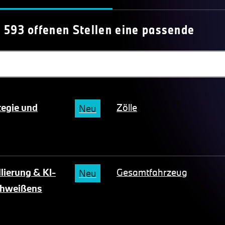
en 593 offenen Stellen eine passende
tegie und
Zölle
Neu
ierung & KI-
Gesamtfahrzeug
Neu
schweißens