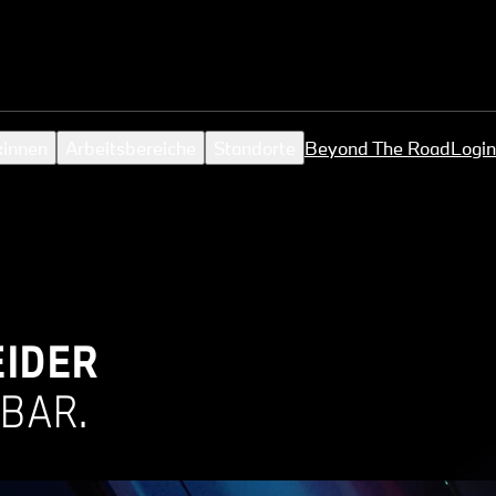
:innen
Arbeitsbereiche
Standorte
Beyond The Road
Login
EIDER
BAR.