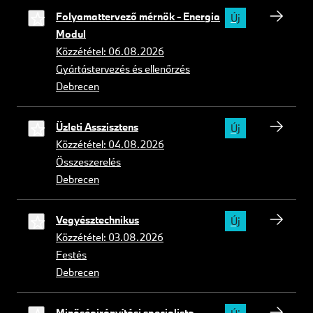
Folyamattervező mérnök - Energia
Új
Modul
Közzététel: 06.08.2026
Gyártástervezés és ellenőrzés
Debrecen
Üzleti Asszisztens
Új
Közzététel: 04.08.2026
Összeszerelés
Debrecen
Vegyésztechnikus
Új
Közzététel: 03.08.2026
Festés
Debrecen
Minőségirányítási specialista