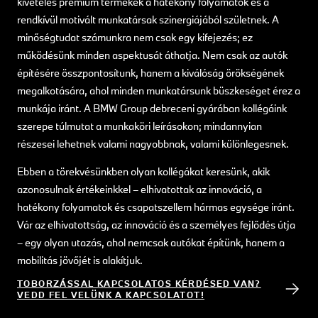
kivételes prémium termékek a hatékony folyamatok és a
rendkívül motivált munkatársak szinergiájából születnek. A
minőségtudat számunkra nem csak egy kifejezés; ez
működésünk minden aspektusát áthatja. Nem csak az autók
építésére összpontosítunk, hanem a kiválóság örökségének
megalkotására, ahol minden munkatársunk büszkeséget érez a
munkája iránt. A BMW Group debreceni gyárában kollégáink
szerepe túlmutat a munkaköri leírásokon; mindannyian
részesei lehetnek valami nagyobbnak, valami különlegesnek.
Ebben a törekvésünkben olyan kollégákat keresünk, akik
azonosulnak értékeinkkel – elhivatottak az innováció, a
hatékony folyamatok és csapatszellem hármas egysége iránt.
Vár az elhivatottság, az innováció és a személyes fejlődés útja
– egy olyan utazás, ahol nemcsak autókat építünk, hanem a
mobilitás jövőjét is alakítjuk.
TOBORZÁSSAL KAPCSOLATOS KÉRDÉSED VAN?
VEDD FEL VELÜNK A KAPCSOLATOT!