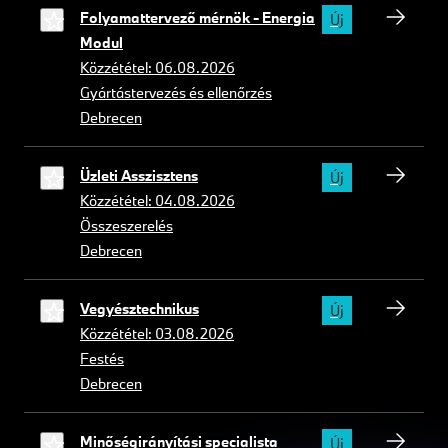
Folyamattervező mérnök - Energia
Új
Modul
Közzététel: 06.08.2026
Gyártástervezés és ellenőrzés
Debrecen
Üzleti Asszisztens
Új
Közzététel: 04.08.2026
Összeszerelés
Debrecen
Vegyésztechnikus
Új
Közzététel: 03.08.2026
Festés
Debrecen
Minőségirányítási specialista
Új