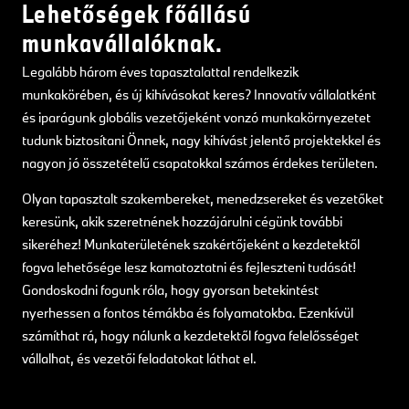
Lehetőségek főállású
munkavállalóknak.
Legalább három éves tapasztalattal rendelkezik
munkakörében, és új kihívásokat keres? Innovatív vállalatként
és iparágunk globális vezetőjeként vonzó munkakörnyezetet
tudunk biztosítani Önnek, nagy kihívást jelentő projektekkel és
nagyon jó összetételű csapatokkal számos érdekes területen.
Olyan tapasztalt szakembereket, menedzsereket és vezetőket
keresünk, akik szeretnének hozzájárulni cégünk további
sikeréhez! Munkaterületének szakértőjeként a kezdetektől
fogva lehetősége lesz kamatoztatni és fejleszteni tudását!
Gondoskodni fogunk róla, hogy gyorsan betekintést
nyerhessen a fontos témákba és folyamatokba. Ezenkívül
számíthat rá, hogy nálunk a kezdetektől fogva felelősséget
vállalhat, és vezetői feladatokat láthat el.