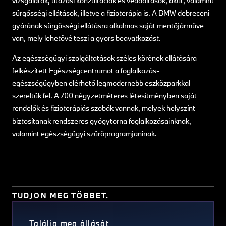
vizsgálatok, utazási konzultációk és védőoltások, akut, valamint
sürgősségi ellátások, illetve a fizioterápia is. A BMW debreceni
gyárának sürgősségi ellátásra alkalmas saját mentőjárműve
van, mely lehetővé teszi a gyors beavatkozást.
Az egészségügyi szolgáltatások széles körének ellátására
felkészített Egészségcentrumot a foglalkozás-
egészségügyben elérhető legmodernebb eszközparkkal
szereltük fel. A 700 négyzetméteres létesítményben saját
rendelők és fizioterápiás szobák vannak, melyek helyszínt
biztosítanak rendszeres gyógytorna foglalkozásainknak,
valamint egészségügyi szűrőprogramjaninak.
TUDJON MEG TÖBBET.
Találja meg állását