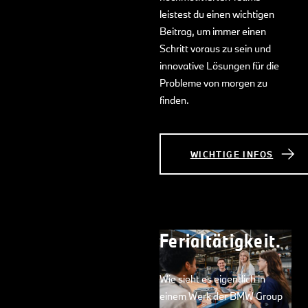
leistest du einen wichtigen
Beitrag, um immer einen
Schritt voraus zu sein und
innovative Lösungen für die
Probleme von morgen zu
finden.
WICHTIGE INFOS
Ferialtätigkeit.
Wie sieht es eigentlich in
einem Werk der BMW Group