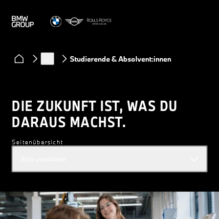
Standorte
Werk Steyr
…
Studierende & Absolvent:innen
DIE ZUKUNFT IST, WAS DU
DARAUS MACHST.
Seitenübersicht
Bitte auswählen