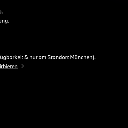
g.
ung.
fügbarkeit & nur am Standort München).
rbieten