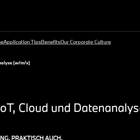
me
Application Tips
Benefits
Our Corporate Culture
analyse (w/m/x)
l IoT, Cloud und Datenanaly
NG. PRAKTISCH AUCH.