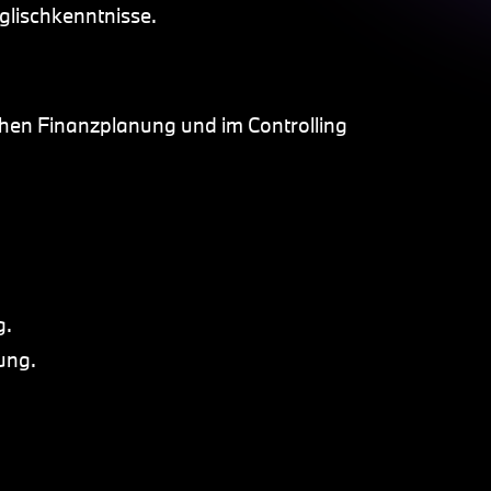
lischkenntnisse.
chen Finanzplanung und im Controlling
g.
ung.