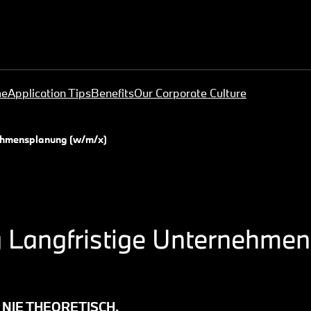
me
Application Tips
Benefits
Our Corporate Culture
nehmensplanung (w/m/x)
ng Langfristige Unternehme
 NIE THEORETISCH.