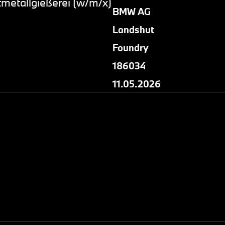
tmetallgießerei (w/m/x)
BMW AG
Landshut
Foundry
186034
11.05.2026