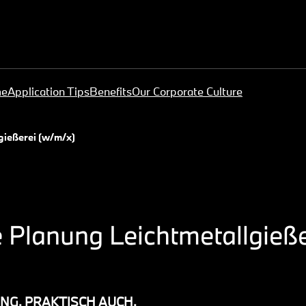
me
Application Tips
Benefits
Our Corporate Culture
gießerei (w/m/x)
e Planung Leichtmetallgieß
NG. PRAKTISCH AUCH.