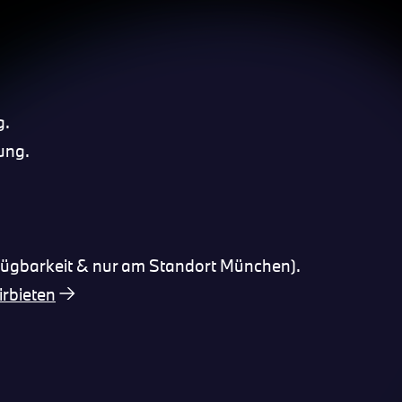
g.
ung.
fügbarkeit & nur am Standort München).
rbieten