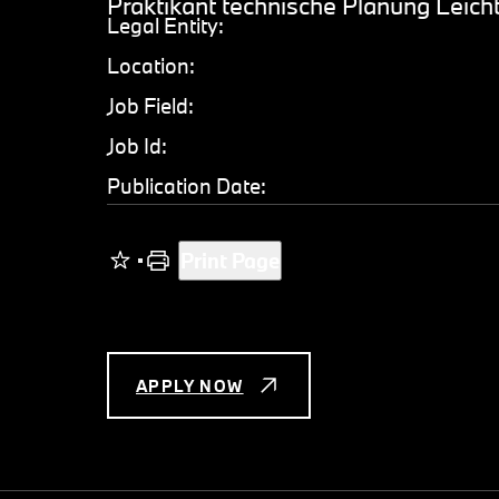
Praktikant technische Planung Leich
Legal Entity:
Location:
Job Field:
Job Id:
Publication Date:
Print Page
APPLY NOW