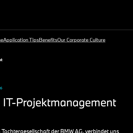
me
Application Tips
Benefits
Our Corporate Culture
nt
26
h IT-Projektmanagement
Tochtergesellschaft der BMW AG, verbindet uns