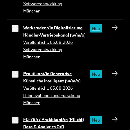
Softwareentwicklung
München
Werkstudent/in Digitalisierung
Neu
Händler-Vertriebskanal (w/m/x)
Veröffentlicht: 05.08.2026
Softwareentwicklung
München
Praktikant/in Generative
Neu
Künstliche Intelligenz (w/m/x)
Veröffentlicht: 05.08.2026
IT Innovationen und Forschung
München
FG-764 / Praktikant/in (Pflicht)
Neu
Data & Analytics OtD